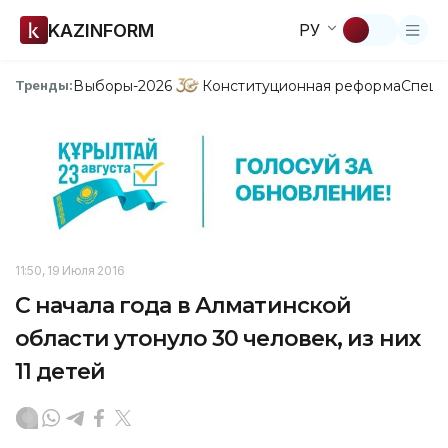
KAZINFORM
РУ
Выборы-2026
Конституционная реформа
Спецп
Тренды:
11:50, 19 Июля 2016
С начала года в Алматинской
области утонуло 30 человек, из них
11 детей