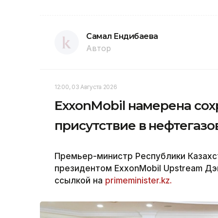
Самал Ендибаева
Автор
12:00, 03 Августа 2026
ExxonMobil намерена сох
присутствие в нефтегазо
Премьер-министр Республики Казахс
президентом ExxonMobil Upstream Дэ
ссылкой на
primeminister.kz.