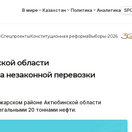
В мире
Казахстан
Политика
Аналитика
SP
е
Спецпроекты
Конституционная реформа
Выборы-2026
ской области
та незаконной перевозки
лжарском районе Актюбинской области
егальными 20 тоннами нефти.