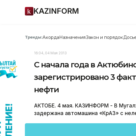
KAZINFORM
Акорда
Назначения
Закон и порядок
Дось
Тренды:
16:04, 04 Мая 2013
С начала года в Актюбин
зарегистрировано 3 фак
нефти
АКТОБЕ. 4 мая. КАЗИНФОРМ - В Муга
задержана автомашина «КрАЗ» с нел