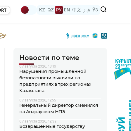
KZ
QZ
РУ
EN
中文
ق ز
ЎЗ
ORT
Новости по теме
07 августа 2026, 13:16
Нарушения промышленной
безопасности выявили на
предприятиях в трех регионах
Казахстана
07 августа 2026, 12:55
Генеральный директор сменился
на Атырауском НПЗ
07 августа 2026, 12:32
Возвращенные государству