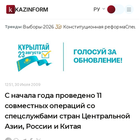
KAZINFORM
РУ
Выборы-2026
Конституционная реформа
Спецп
Тренды:
12:51, 30 Июля 2009
С начала года проведено 11
совместных операций со
спецслужбами стран Центральной
Азии, России и Китая