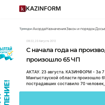
KAZINFORM
Акорда
Назначения
Закон и порядок
Дось
Тренды:
08:22, 23 Августа 2012
С начала года на произв
произошло 65 ЧП
АКТАУ. 23 августа. КАЗИНФОРМ - За 
Мангыстауской области произошло 65
пострадавших составило 70 человек,