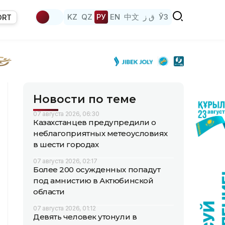
KZ
QZ
РУ
EN
中文
ق ز
ЎЗ
ORT
Новости по теме
07 августа 2026, 06:30
Казахстанцев предупредили о
неблагоприятных метеоусловиях
в шести городах
07 августа 2026, 02:17
Более 200 осужденных попадут
под амнистию в Актюбинской
области
07 августа 2026, 01:12
Девять человек утонули в