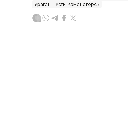
Ураган
Усть-Каменогорск
Руслан Мухамедьяров
Автор
08:30, 06 Августа 2026
Ребенок пострадал во вр
Астане
В Астане сотрудники оперативно-сп
ребёнку, который получил травму во