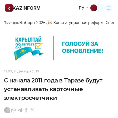
KAZINFORM
РУ
Выборы-2026
Конституционная реформа
Спецп
Тренды:
19:03, 21 Декабря 2010
С начала 2011 года в Таразе будут
устанавливать карточные
электросчетчики