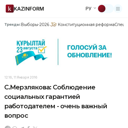
KAZINFORM
РУ
Выборы-2026
Конституционная реформа
Спецп
Тренды:
12:16, 11 Января 2016
С.Мерзлякова: Соблюдение
социальных гарантией
работодателем - очень важный
вопрос