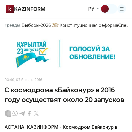
KAZINFORM
РУ
Выборы-2026
Конституционная реформа
Спецп
Тренды:
00:49, 07 Января 2016
С космодрома «Байконур» в 2016
году осуществят около 20 запусков
АСТАНА. КАЗИНФОРМ - Космодром Байконур в