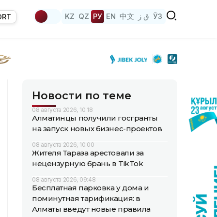
KZ
QZ
РУ
EN
中文
ق ز
ЎЗ
ORT
Новости по теме
08 августа 2026, 10:18
Алматинцы получили госгранты
на запуск новых бизнес-проектов
08 августа 2026, 10:00
Жителя Тараза арестовали за
нецензурную брань в TikTok
08 августа 2026, 09:48
Бесплатная парковка у дома и
поминутная тарификация: в
Алматы введут новые правила