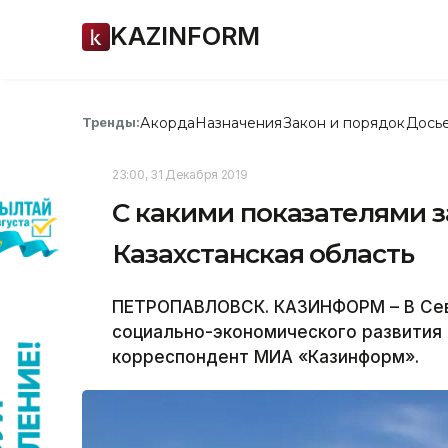
KAZINFORM
Акорда
Назначения
Закон и порядок
Дось
Тренды:
23:00, 31 Декабря 2019
С какими показателями з
Казахстанская область
ПЕТРОПАВЛОВСК. КАЗИНФОРМ – В Сев
социально-экономического развития р
корреспондент МИА «Казинформ».