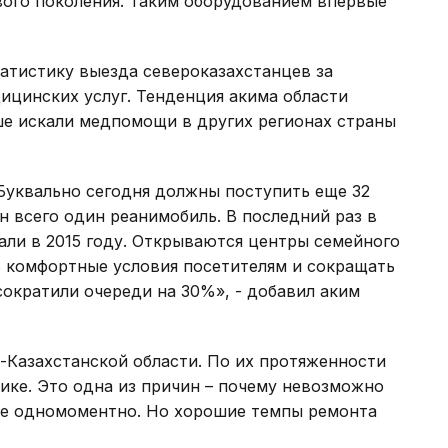
вого поколения. Таким оборудованием впервые
татистику выезда североказахстанцев за
ицинских услуг. Тенденция акима области
ше искали медпомощи в других регионах страны
Буквально сегодня должны поступить еще 32
н всего один реанимобиль. В последний раз в
али в 2015 году. Открываются центры семейного
ь комфортные условия посетителям и сокращать
сократили очереди на 30%», - добавил аким
о-Казахстанской области. По их протяженности
лике. Это одна из причин – почему невозможно
ие одномоментно. Но хорошие темпы ремонта