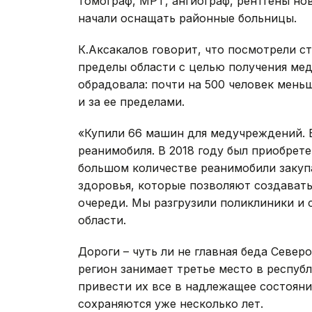
томограф, МРТ, ангиограф, рентгены но
начали оснащать районные больницы.
К.Аксакалов говорит, что посмотрели с
пределы области с целью получения мед
обрадовала: почти на 500 человек мень
и за ее пределами.
«Купили 66 машин для медучреждений. 
реанимобиля. В 2018 году был приобрете
большом количестве реанимобили закуп
здоровья, которые позволяют создават
очереди. Мы разгрузили поликлиники и 
области.
Дороги – чуть ли не главная беда Север
регион занимает третье место в респуб
привести их все в надлежащее состоян
сохраняются уже несколько лет.