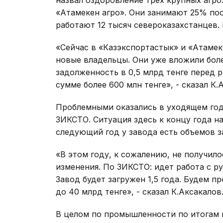
назвал оздоровление трех крупных агро
«Атамекен агро». Они занимают 25% по
работают 12 тысяч североказахстанцев.
«Сейчас в «Казэкспортастык» и «Атамек
новые владельцы. Они уже вложили боле
задолженность в 0,5 млрд тенге перед 
сумме более 600 млн тенге», - сказал К.
Проблемными оказались в уходящем год
ЗИКСТО. Ситуация здесь к концу года н
следующий год у завода есть объемов за
«В этом году, к сожалению, не получил
изменения. По ЗИКСТО: идет работа с 
Завод будет загружен 1,5 года. Будем п
до 40 млрд тенге», - сказал К.Аксакалов
В целом по промышленности по итогам г