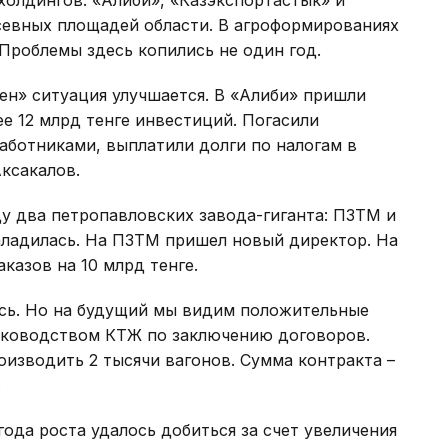
холдингов: «Алиби», «Казэкспортастык» и
севных площадей области. В агроформированиях
 Проблемы здесь копились не один год.
ен» ситуация улучшается. В «Алиби» пришли
е 12 млрд тенге инвестиций. Погасили
работниками, выплатили долги по налогам в
Аксакалов.
у два петропавловских завода-гиганта: ПЗТМ и
аладилась. На ПЗТМ пришел новый директор. На
казов на 10 млрд тенге.
ось. Но на будущий мы видим положительные
руководством КТЖ по заключению договоров.
роизводить 2 тысячи вагонов. Сумма контракта –
.
ода роста удалось добиться за счет увеличения