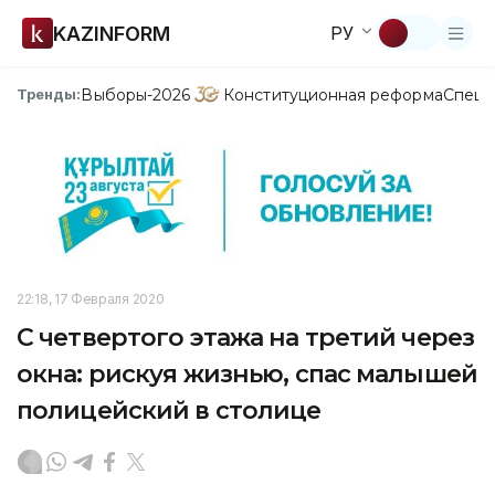
KAZINFORM
РУ
Выборы-2026
Конституционная реформа
Спецп
Тренды:
22:18, 17 Февраля 2020
С четвертого этажа на третий через
окна: рискуя жизнью, спас малышей
полицейский в столице