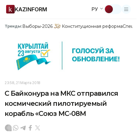
KAZINFORM
РУ
Выборы-2026
Конституционная реформа
Спецп
Тренды:
23:58, 21 Марта 2018
С Байконура на МКС отправился
космический пилотируемый
корабль «Союз МС-08М