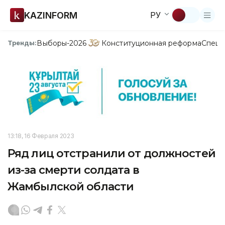
KAZINFORM
РУ
Выборы-2026
Конституционная реформа
Спецп
Тренды:
13:18, 16 Февраля 2023
Ряд лиц отстранили от должностей
из-за смерти солдата в
Жамбылской области