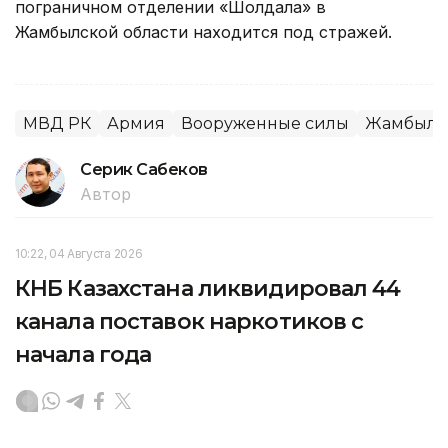
пограничном отделении «Шолдала» в
Жамбылской области находится под стражей.
МВД РК
Армия
Вооруженные силы
Жамбылск
Серик Сабеков
Автор
10:22, 04 Августа 2026
КНБ Казахстана ликвидировал 44
канала поставок наркотиков с
начала года