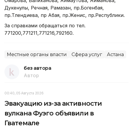
Омарова, Валиханова, Аймаутова, Айманова,
Дукенулы, Речная, Рамазан, пр.Богенбая,
пр.Тлендиева, пр Абая, пр.Женис, пр.Республики.
За справками обращаться по тел.
771200,771211,771216,792160.
Местные органы власти
Сфера услуг
Астана
без автора
Автор
00:40, 05 Августа 2026
Эвакуацию из-за активности
вулкана Фуэго объявили в
Гватемале