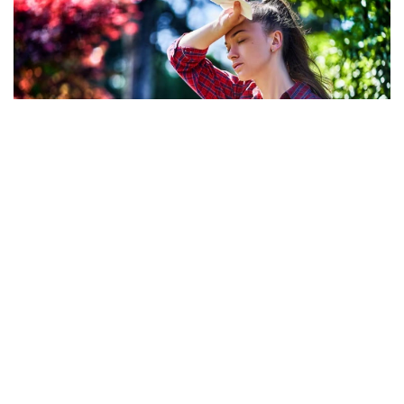
Фото: Freepik
По данным издания, более 9 тысяч человек были
госпитализированы с тепловыми ударами
в Японии за минувшую неделю. Об этом
свидетельствуют данные, опубликованные
министерством по административным делам
и коммуникациям страны, которое курирует