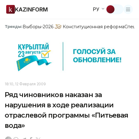
KAZINFORM
РУ
Выборы-2026
Конституционная реформа
Спецп
Тренды:
18:10, 12 Февраля 2009
Ряд чиновников наказан за
нарушения в ходе реализации
отраслевой программы «Питьевая
вода»