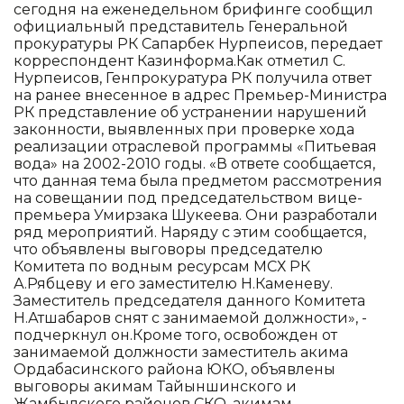
сегодня на еженедельном брифинге сообщил
официальный представитель Генеральной
прокуратуры РК Сапарбек Нурпеисов, передает
корреспондент Казинформа.Как отметил С.
Нурпеисов, Генпрокуратура РК получила ответ
на ранее внесенное в адрес Премьер-Министра
РК представление об устранении нарушений
законности, выявленных при проверке хода
реализации отраслевой программы «Питьевая
вода» на 2002-2010 годы. «В ответе сообщается,
что данная тема была предметом рассмотрения
на совещании под председательством вице-
премьера Умирзака Шукеева. Они разработали
ряд мероприятий. Наряду с этим сообщается,
что объявлены выговоры председателю
Комитета по водным ресурсам МСХ РК
А.Рябцеву и его заместителю Н.Каменеву.
Заместитель председателя данного Комитета
Н.Атшабаров снят с занимаемой должности», -
подчеркнул он.Кроме того, освобожден от
занимаемой должности заместитель акима
Ордабасинского района ЮКО, объявлены
выговоры акимам Тайыншинского и
Жамбылского районов СКО, акимам