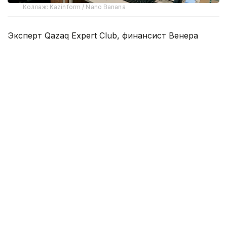
Коллаж: Kazinform / Nano Banana
Эксперт Qazaq Expert Club, финансист Венера
Жаналина отмечает, что после июньского
снижения базовой ставки ряд банков уже
скорректировал условия по своим депозитным
продуктам. После очередного решения
Национального банка —
снизить
ставку с 17% до
16,75% — обновленные условия пока официально
представили лишь отдельные банки.
Банки меняют ставки по-разному
Показательным примером первой волны
изменений стал Halyk Bank. С 15 июня ГЭСВ по
депозиту QORJIN на три месяца снизилась с
19,5% до 18,51%, а на шесть месяцев — с 17% до
16,5%. Однако по этому же продукту на 12