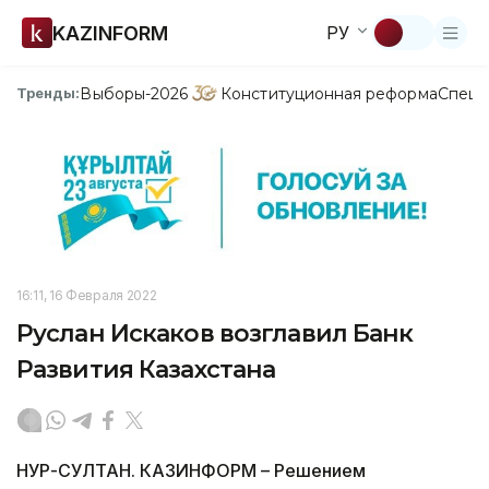
KAZINFORM
РУ
Выборы-2026
Конституционная реформа
Спецп
Тренды:
16:11, 16 Февраля 2022
Руслан Искаков возглавил Банк
Развития Казахстана
НУР-СУЛТАН. КАЗИНФОРМ – Решением