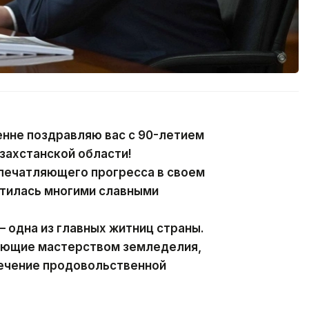
енне поздравляю вас с 90-летием
захстанской области!
впечатляющего прогресса в своем
гатилась многими славными
 одна из главных житниц страны.
еющие мастерством земледелия,
печение продовольственной