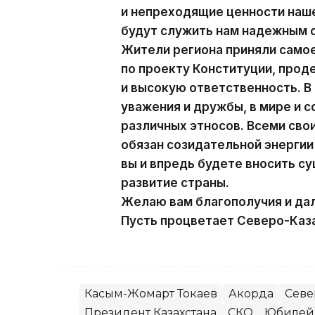
и непреходящие ценности наше
будут служить нам надежным 
Жители региона приняли само
по проекту Конституции, про
и высокую ответственность. В
уважения и дружбы, в мире и 
различных этносов. Всеми св
обязан созидательной энергии 
вы и впредь будете вносить с
развитие страны.
Желаю вам благополучия и да
Пусть процветает Северо-Каза
Касым-Жомарт Токаев
Акорда
Севе
Президент Казахстана
СКО
Юбилей