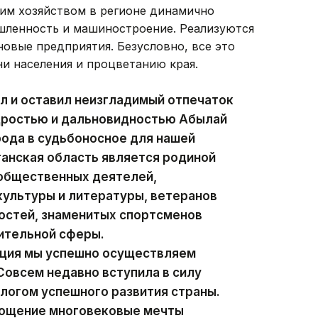
ким хозяйством в регионе динамично
ленность и машиностроение. Реализуются
овые предприятия. Безусловно, все это
и населения и процветанию края.
л и оставил неизгладимый отпечаток
удростью и дальновидностью Абылай
рода в судьбоносное для нашей
анская область является родиной
 общественных деятелей,
ультуры и литературы, ветеранов
остей, знаменитых спортсменов
ительной сферы.
ация мы успешно осуществляем
овсем недавно вступила в силу
алогом успешного развития страны.
лощение многовековые мечты