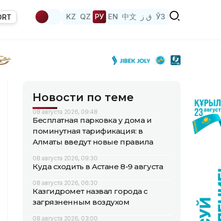
KZ
QZ
РУ
EN
中文
ق ز
ЎЗ
ORT
Новости по теме
08 августа 2026, 09:48
Бесплатная парковка у дома и
поминутная тарификация: в
Алматы введут новые правила
08 августа 2026, 09:30
Куда сходить в Астане 8-9 августа
08 августа 2026, 06:30
Казгидромет назвал города с
загрязненным воздухом
08 августа 2026, 03:00