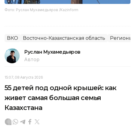
Фото: Руслан Мухамедьяров /Kazinform
ВКО
Восточно-Казахстанская область
Регионы 
Руслан Мухамедьяров
Автор
15:07, 08 Августа 2026
55 детей под одной крышей: как
живет самая большая семья
Казахстана