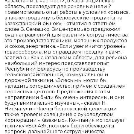
Казахстан и, в частности, в Карагандинскую
область, преследует две основные цели ?
позаимствовать опыт работы в условиях кризиса,
а также продвинуть белорусские продукты на
казахстанский рынок», - отметил в ответном
слове В. Семашко. Вице-премьер предложил
ряд направлений для развития сотрудничества:
это производство техники, молочных продуктов
и соков, энергетика. «Если увеличится уровень
товарооборота, мы оправдаем поездку к вам», -
заявил он.Как сказал аким области, для региона
наибольший интерес представляет опыт
Республики Беларусь по производству
сельскохозяйственной, коммунальной и
дорожной техники. «Здесь мы могли бы
наладить сотрудничество, причем с созданием
сервисных центров. Предложения в этом
направлении были бы очень интересны, и они
будут внимательно изучены», - сказал Н.
Нигматулин.Члены белорусской делегации
также провели совещание с руководством
корпорации «Казахмыс». Компания использует
технику «БелАЗ», поэтому были обсуждены
вопросы дальнейшего сотрудничества.