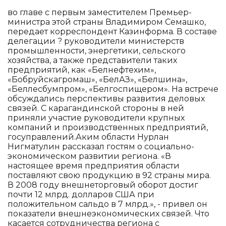
во главе с первым заместителем Премьер-
министра этой страны Владимиром Семашко,
передает корреспондент Казинформа. В составе
делегации ? руководители министерств
промышленности, энергетики, сельского
хозяйства, а также представители таких
предприятий, как «Белнефтехим»,
«Бобруйскагромаш», «БелАЗ», «Белшина»,
«Беллесбумпром», «Белгоспищером». На встрече
обсуждались перспективы развития деловых
связей. С карагандинской стороны в ней
приняли участие руководители крупных
компаний и производственных предприятий,
госуправлений.Аким области Нурлан
Нигматулин рассказал гостям о социально-
экономическом развитии региона. «В
настоящее время предприятия области
поставляют свою продукцию в 92 страны мира.
В 2008 году внешнеторговый оборот достиг
почти 12 млрд. долларов США при
положительном сальдо в 7 млрд.», - привел он
показатели внешнеэкономических связей. Что
касается сотрудничества региона с