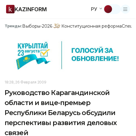
KAZINFORM
РУ
Выборы-2026
Конституционная реформа
Спецп
Тренды:
18:28, 26 Февраля 2009
Руководство Карагандинской
области и вице-премьер
Республики Беларусь обсудили
перспективы развития деловых
связей