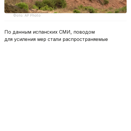
Фото: AP Photo
По данным испанских СМИ, поводом
для усиления мер стали распространяемые
в социальных сетях призывы организовать
15 августа новый массовый прорыв через границу
между Марокко и испанским эксклавом.
Для защиты морской границы в районе
пограничного волнолома Тарахаль установили
плавучий надувной барьер, который должен
затруднить незаконное пересечение границы
по морю.
Кроме того, к побережью Сеуты направлены два
фрегата Военно-морских сил Испании. Также
власти усилили группировку Гражданской