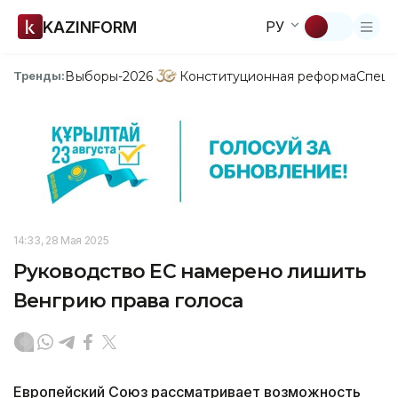
KAZINFORM
РУ
Выборы-2026
Конституционная реформа
Спецп
Тренды:
14:33, 28 Мая 2025
Руководство ЕС намерено лишить
Венгрию права голоса
Европейский Союз рассматривает возможность