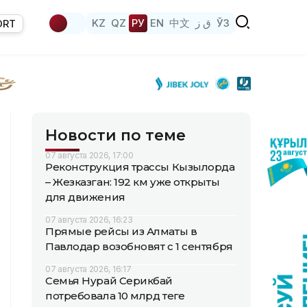
KZ
QZ
РУ
EN
中文
ق ز
ЎЗ
ORT
Новости по теме
07 августа 2026, 17:00
Реконструкция трассы Кызылорда
– Жезказган: 192 км уже открыты
для движения
07 августа 2026, 16:23
Прямые рейсы из Алматы в
Павлодар возобновят с 1 сентября
07 августа 2026, 16:17
Семья Нурай Серикбай
потребовала 10 млрд теңге