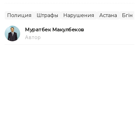
Полиция
Штрафы
Нарушения
Астана
Бүгін L
Муратбек Макулбеков
Автор
18:03, 06 Августа 2026
По делу о взыскании с NCOC 2,3
трлн теңге возбуждено
исполнительное производство
Для принудительного взыскания экологического
штрафа в размере 2,3 трлн теңге, наложенного на
компанию NCOC, разрабатывающую