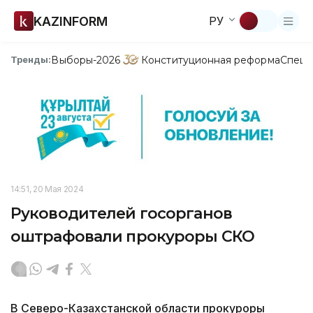
KAZINFORM
РУ
Выборы-2026
Конституционная реформа
Спецп
Тренды:
14:51, 20 Мая 2024
Руководителей госорганов
оштрафовали прокуроры СКО
В Северо-Казахстанской области прокуроры