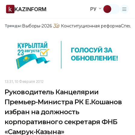
KAZINFORM
РУ
Выборы-2026
Конституционная реформа
Спецп
Тренды:
13:31, 10 Февраля 2012
Руководитель Канцелярии
Премьер-Министра РК Е.Кошанов
избран на должность
корпоративного секретаря ФНБ
«Самрук-Казына»