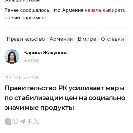
Ранее сообщалось, что Армения
начала выбирать
новый парламент.
Правительство
Армения
В мире
Отставки
П
Зарина Жакупова
Автор
21:31, 23 Июля 2026
Правительство РК усиливает меры
по стабилизации цен на социально
значимые продукты