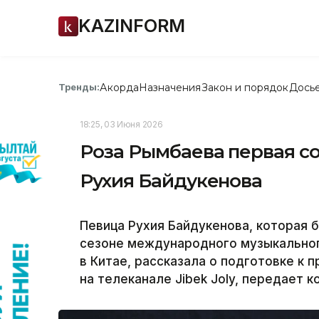
KAZINFORM
Акорда
Назначения
Закон и порядок
Дось
Тренды:
18:25, 03 Июня 2026
Роза Рымбаева первая с
Рухия Байдукенова
Певица Рухия Байдукенова, которая 
сезоне международного музыкального
в Китае, рассказала о подготовке к пр
на телеканале Jibek Joly, передает к