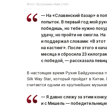
Фото: Программа «Бүгін.LIVE»
— На «Славянский базар» я по
попыток. В первый год мой ру
победишь, но тебе нужно похуд
удачу, но пройти не смогла. Н
и поддержал словами: «В этот
на кастинг». После этого я нач
месяца я сбросила 23 килограм
с победой, — рассказала певиц
В настоящее время Рухия Байдукенова 
Silk Way Star, который пройдет в Китае
считается одним из крупнейших музыка
— Я давно слежу за этим конк
и с Мишель — победительницей 