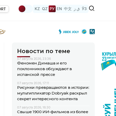
KZ
QZ
РУ
EN
中文
ق ز
ЎЗ
ORT
Новости по теме
07 августа 2026, 23:36
Феномен Димаша и его
поклонников обсуждают в
испанской прессе
07 августа 2026, 17:11
Рисунки превращаются в истории:
мультипликатор Dobryak раскрыл
секрет интересного контента
07 августа 2026, 16:30
Свыше 1900 ИИ-фильмов из более