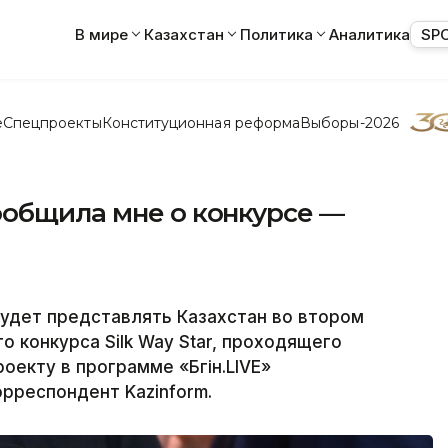
В мире
Казахстан
Политика
Аналитика
SP
е
Спецпроекты
Конституционная реформа
Выборы-2026
ообщила мне о конкурсе —
будет представлять Казахстан во втором
 конкурса Silk Way Star, проходящего
оекту в программе «Бүгін.LIVE»
орреспондент Kazinform.