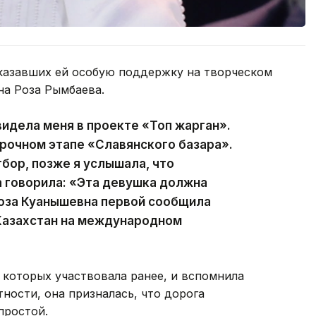
оказавших ей особую поддержку на творческом
на Роза Рымбаева.
идела меня в проекте «Топ жарган».
рочном этапе «Славянского базара».
бор, позже я услышала, что
а говорила: «Эта девушка должна
Роза Куанышевна первой сообщила
 Казахстан на международном
в которых участвовала ранее, и вспомнила
тности, она призналась, что дорога
простой.