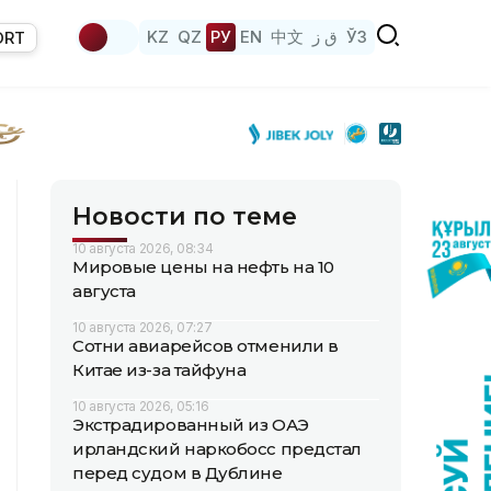
KZ
QZ
РУ
EN
中文
ق ز
ЎЗ
ORT
Новости по теме
10 августа 2026, 08:34
Мировые цены на нефть на 10
августа
10 августа 2026, 07:27
Сотни авиарейсов отменили в
Китае из-за тайфуна
10 августа 2026, 05:16
Экстрадированный из ОАЭ
ирландский наркобосс предстал
перед судом в Дублине