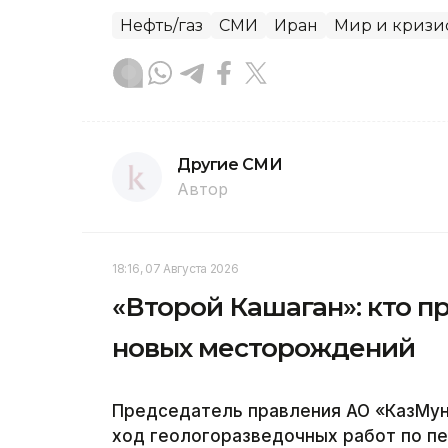
Нефть/газ
СМИ
Иран
Мир и кризи
Другие СМИ
Автор
18:16, 07 Августа 2026
«Второй Кашаган»: кто п
новых месторождений
Председатель правления АО «КазМун
ход геологоразведочных работ по п