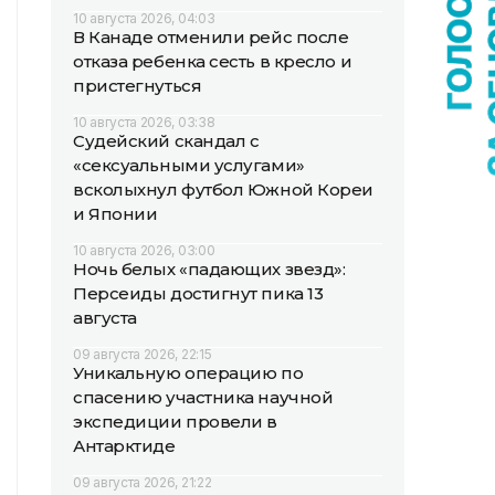
10 августа 2026, 04:03
В Канаде отменили рейс после
отказа ребенка сесть в кресло и
пристегнуться
10 августа 2026, 03:38
Судейский скандал с
«сексуальными услугами»
всколыхнул футбол Южной Кореи
и Японии
10 августа 2026, 03:00
Ночь белых «падающих звезд»:
Персеиды достигнут пика 13
августа
09 августа 2026, 22:15
Уникальную операцию по
спасению участника научной
экспедиции провели в
Антарктиде
09 августа 2026, 21:22