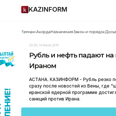
KAZINFORM
Акорда
Назначения
Закон и порядок
Дось
Тренды:
20:30, 14 Июля 2015
Рубль и нефть падают на
Ираном
АСТАНА. КАЗИНФОРМ - Рубль резко п
сразу после новостей из Вены, где 
иранской ядерной программе достиг
санкций против Ирана.