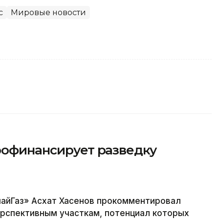
с
Мировые новости
рофинансирует разведку
айГаз» Асхат Хасенов прокомментировал
ерспективным участкам, потенциал которых