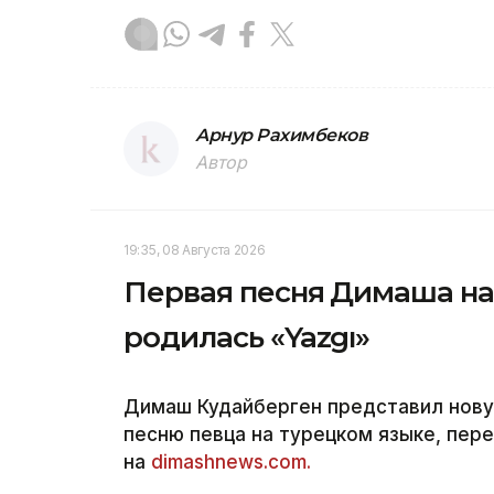
Арнур Рахимбеков
Автор
19:35, 08 Августа 2026
Первая песня Димаша на 
родилась «Yazgı»
Димаш Кудайберген представил нову
песню певца на турецком языке, пере
на
dimashnews.com.