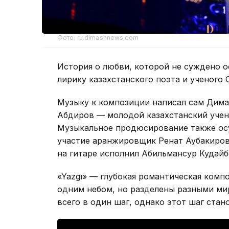
Фото: ru.dimashnews.com
История о любви, которой не суждено 
лирику казахстанского поэта и ученого
Музыку к композиции написал сам Дима
Абдиров — молодой казахстанский учены
Музыкальное продюсирование также осу
участие аранжировщик Ренат Аубакиров
на гитаре исполнил Абильмансур Кудайб
«Yazgı» — глубокая романтическая комп
одним небом, но разделены разными ми
всего в один шаг, однако этот шаг стан