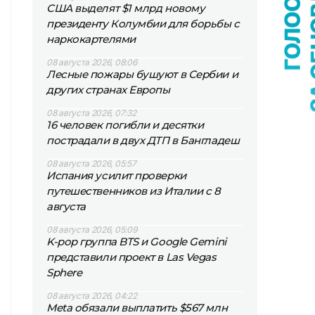
США выделят $1 млрд новому
президенту Колумбии для борьбы с
наркокартелями
08 августа 2026, 08:06
Лесные пожары бушуют в Сербии и
других странах Европы
08 августа 2026, 07:32
16 человек погибли и десятки
пострадали в двух ДТП в Бангладеш
08 августа 2026, 05:57
Испания усилит проверки
путешественников из Италии с 8
августа
08 августа 2026, 05:09
K-pop группа BTS и Google Gemini
представили проект в Las Vegas
Sphere
08 августа 2026, 04:22
Meta обязали выплатить $567 млн