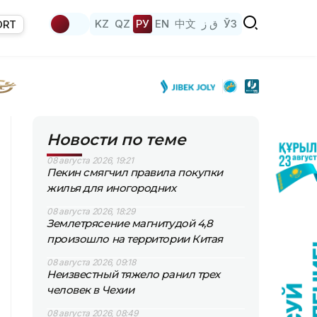
KZ
QZ
РУ
EN
中文
ق ز
ЎЗ
ORT
Новости по теме
08 августа 2026, 19:21
Пекин смягчил правила покупки
жилья для иногородних
08 августа 2026, 18:29
Землетрясение магнитудой 4,8
произошло на территории Китая
08 августа 2026, 09:18
Неизвестный тяжело ранил трех
человек в Чехии
08 августа 2026, 08:49