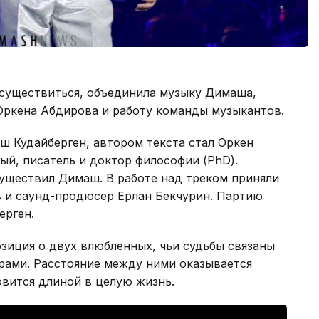
осуществиться, объединила музыку Димаша,
 Оркена Абдирова и работу команды музыкантов.
ш Кудайберген, автором текста стал Оркен
й, писатель и доктор философии (PhD).
ществил Димаш. В работе над треком приняли
 и саунд-продюсер Ерлан Бекчурин. Партию
ерген.
озиция о двух влюбленных, чьи судьбы связаны
рами. Расстояние между ними оказывается
овится длиной в целую жизнь.