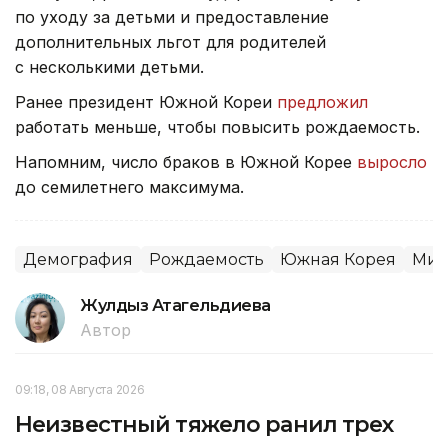
по уходу за детьми и предоставление
дополнительных льгот для родителей
с несколькими детьми.
Ранее президент Южной Кореи
предложил
работать меньше, чтобы повысить рождаемость.
Напомним, число браков в Южной Корее
выросло
до семилетнего максимума.
Демография
Рождаемость
Южная Корея
Мир
Жулдыз Атагельдиева
Автор
09:18, 08 Августа 2026
Неизвестный тяжело ранил трех