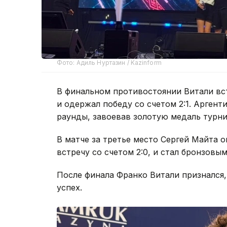
Фото: Адиль Нуртазин / Kazinform
В финальном противостоянии Витали вс
и одержал победу со счетом 2:1. Арген
раунды, завоевав золотую медаль турни
В матче за третье место Сергей Майта 
встречу со счетом 2:0, и стал бронзовы
После финала Франко Витали признался,
успех.