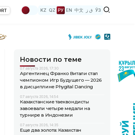
KZ
QZ
РУ
EN
中文
ق ز
ЎЗ
ORT
Новости по теме
07 августа 2026, 17:30
Аргентинец Франко Витали стал
чемпионом Игр Будущего — 2026
в дисциплине Phygital Dancing
07 августа 2026, 14:54
Казахстанские таеквондисты
завоевали четыре медали на
турнире в Индонезии
07 августа 2026, 14:35
Еще два золота: Казахстан