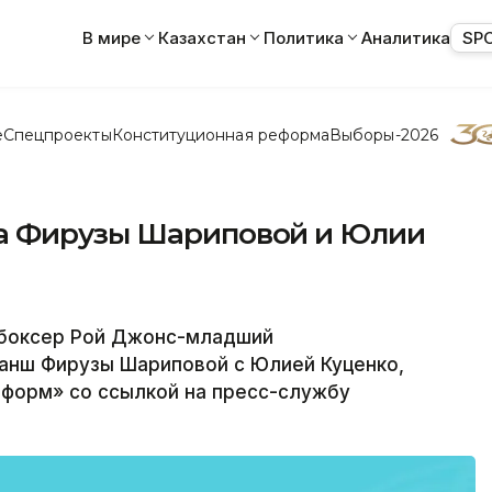
В мире
Казахстан
Политика
Аналитика
SP
е
Спецпроекты
Конституционная реформа
Выборы-2026
а Фирузы Шариповой и Юлии
боксер Рой Джонс-младший
анш Фирузы Шариповой с Юлией Куценко,
форм» со ссылкой на пресс-службу