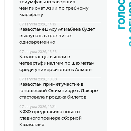
триумфально завершил
чемпионат Азии по гребному
марафону
07 августа 2026, 14:16
Казахстанец Асу Алмабаев будет
выступать в трех лигах
одновременно
07 августа 2026, 13:23
Казахстанцы вышли в
четвертьфинал ЧМ по шахматам
среди университетов в Алматы
07 августа 2026, 13:00
Казахстан примет участие в
юношеской Олимпиаде в Дакаре:
стартовала продажа билетов
07 августа 2026, 12:21
КФФ представила нового
главного тренера сборной
Казахстана