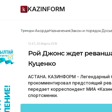
KAZINFORM
Акорда
Назначения
Закон и порядок
Дось
Тренды:
12:47, 20 Марта 2019
Рой Джонс ждет реванш
Куценко
АСТАНА. КАЗИНФОРМ - Легендарный 
прокомментировал предстоящий рев
передает корреспондент МИА «Казин
спортсменки.