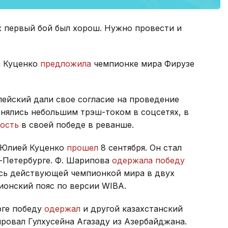
х первый бой был хорош. Нужно провести и
я Куценко
предложила
чемпионке мира Фирузе
лейский дали свое согласие на проведение
нялись небольшим трэш-током в соцсетях, в
ость
в своей победе в реванше.
 Юлией Куценко
прошел
8 сентября. Он стал
т-Петербурге. Ф. Шарипова
одержала победу
сь действующей чемпионкой мира в двух
ионский пояс по версии WIBA.
рге победу
одержал
и другой казахстанский
ровал Гулхусейна Агазаду из Азербайджана.