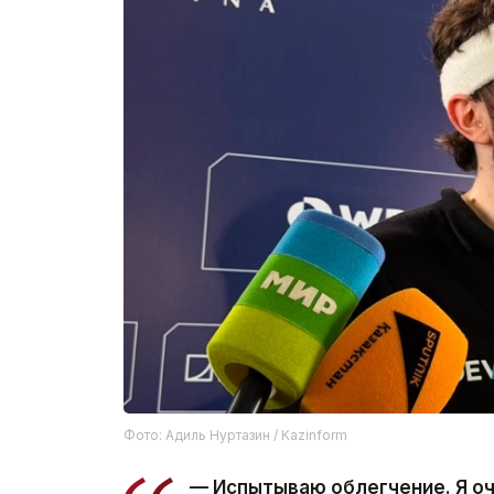
Фото: Адиль Нуртазин / Kazinform
— Испытываю облегчение. Я оч