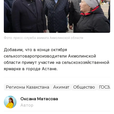
Фото: пресс-служба акимата Акмолинской области
Добавим, что в конце октября
сельхозтоваропроизводители Акмолинской
области примут участие на сельскохозяйственной
ярмарке в городе Астане.
Регионы Казахстана
Акимат
Общество
ГОСЗАК
Оксана Матасова
Автор