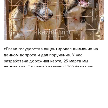
«Глава государства акцентировал внимание на
данном вопросе и дал поручение. У нас
разработана дорожная карта, 25 марта мы
приняли ее. По нашей области 1700 бродячих
собак, из них более 1100 стерилизованы. В
районах работают ветеринарные станции,
действуют приюты. В шести районах
запланировали строительство приютов», - сказал
аким области Ералы Тугжанов на брифинге в СЦК.
По его словам, один из самых главных моментов