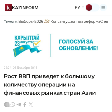
KAZINFORM
РУ
Выборы-2026
Конституционная реформа
Спецп
Тренды:
22:24, 01 Декабря 2014
Рост ВВП приведет к большому
количеству операции на
финансовых рынках стран Азии