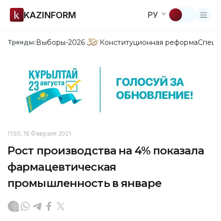
KAZINFORM
РУ
Выборы-2026
Конституционная реформа
Спецп
Тренды:
11:50, 16 Февраля 2021
Рост производства на 4% показала
фармацевтическая
промышленность в январе