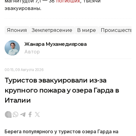
магнитудой 7,1 — 38
погибших
, тысячи
эвакуированы.
Япония
Землетрясение
В мире
Происшеств
Жанара Мухамедиярова
Автор
00:15, 09 Августа 2026
Туристов эвакуировали из-за
крупного пожара у озера Гарда в
Италии
Берега популярного у туристов озера Гарда на