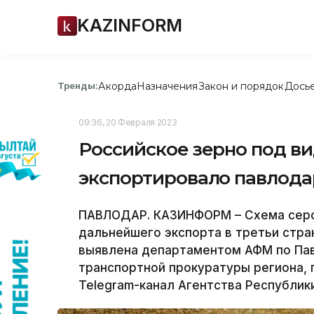
KAZINFORM
Акорда
Назначения
Закон и порядок
Дось
Тренды:
09:36, 20 Февраля 2023
Российское зерно под ви
экспортировало павлода
ПАВЛОДАР. КАЗИНФОРМ – Схема серог
дальнейшего экспорта в третьи стра
выявлена департаментом АФМ по Пав
транспортной прокуратуры региона,
Telegram-канал Агентства Республик