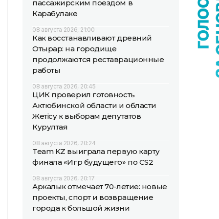
пассажирским поездом в
Карабулаке
08 августа 2026, 21:00
Как восстанавливают древний
Отырар: на городище
продолжаются реставрационные
работы
08 августа 2026, 20:45
ЦИК проверил готовность
Актюбинской области и области
Жетісу к выборам депутатов
Курултая
08 августа 2026, 20:24
Team KZ выиграла первую карту
финала «Игр будущего» по CS2
08 августа 2026, 20:17
Аркалык отмечает 70-летие: новые
проекты, спорт и возвращение
города к большой жизни