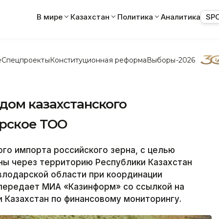
В мире
Казахстан
Политика
Аналитика
SP
е
Спецпроекты
Конституционная реформа
Выборы-2026
дом казахстанского
рское ТОО
о импорта российского зерна, с целью
ны через территорию Республики Казахстан
лодарской области при координации
 передает МИА «Казинформ» со ссылкой на
и Казахстан по финансовому мониторингу.