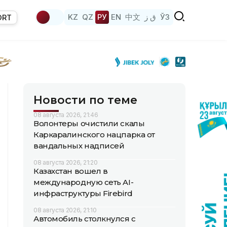
KZ
QZ
РУ
EN
中文
ق ز
ЎЗ
ORT
Новости по теме
08 августа 2026, 21:46
Волонтеры очистили скалы
Каркаралинского нацпарка от
вандальных надписей
08 августа 2026, 21:20
Казахстан вошел в
международную сеть AI-
инфраструктуры Firebird
08 августа 2026, 21:10
Автомобиль столкнулся с