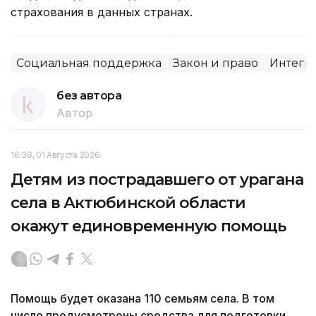
страхования в данных странах.
Социальная поддержка
Закон и право
Интегр
без автора
Автор
16:38, 01 Августа 2026
Детям из пострадавшего от урагана
села в Актюбинской области
окажут единовременную помощь
Помощь будет оказана 110 семьям села. В том
числе предусмотрены средства для подготовки