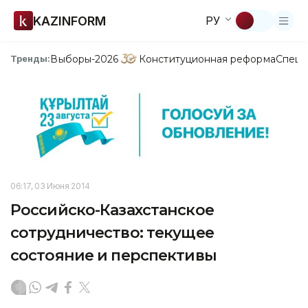
KAZINFORM
РУ
Выборы-2026
Конституционная реформа
Спецп
Тренды:
06:17, 03 Июня 2014
Российско-Казахстанское
сотрудничество: текущее
состояние и перспективы