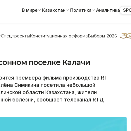
В мире
Казахстан
Политика
Аналитика
SP
е
Спецпроекты
Конституционная реформа
Выборы-2026
 сонном поселке Калачи
оится премьера фильма производства RT
Алёна Симикина посетила небольшой
олинской области Казахстана, жители
нной болезни, сообщает телеканал RTД