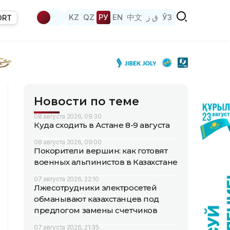
KZ
QZ
РУ
EN
中文
ق ز
ЎЗ
ORT
Новости по теме
08 августа 2026, 09:30
Куда сходить в Астане 8-9 августа
08 августа 2026, 09:00
Покорители вершин: как готовят
военных альпинистов в Казахстане
07 августа 2026, 22:10
Лжесотрудники электросетей
обманывают казахстанцев под
предлогом замены счетчиков
07 августа 2026, 21:35