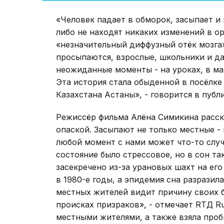
«Человек падает в обморок, засыпает и 
либо не находят никаких изменений в о
«незначительный диффузный отёк мозга»
просыпаются, взрослые, школьники и д
неожиданные моменты - на уроках, в маг
Эта история стала обыденной в посёлке
Казахстана Астаны», - говорится в публ
Режиссёр фильма Алёна Симикина расска
опаской. Засыпают не только местные - 
любой момент с нами может что-то случ
состояние было стрессовое, но в сон та
засекречено из-за урановых шахт на ег
в 1980-е годы, а эпидемия сна разразил
местных жителей видит причину своих б
происках призраков», - отмечает RTД Ru
местными жителями, а также взяла проб