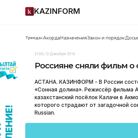
KAZINFORM
Акорда
Назначения
Закон и порядок
Дось
Тренды:
21:00, 12 Декабря 2014
Россияне сняли фильм о
АСТАНА. КАЗИНФОРМ - В России сост
«Сонная долина». Режиссёр фильма 
казахстанский посёлок Калачи в Акм
которого страдают от загадочной со
Russian.