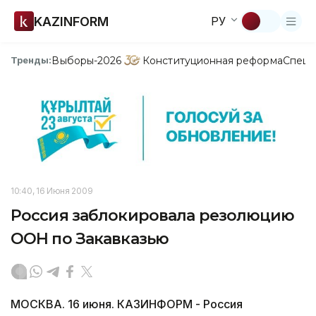
KAZINFORM
РУ
Выборы-2026
Конституционная реформа
Спецп
Тренды:
10:40, 16 Июня 2009
Россия заблокировала резолюцию
ООН по Закавказью
МОСКВА. 16 июня. КАЗИНФОРМ - Россия