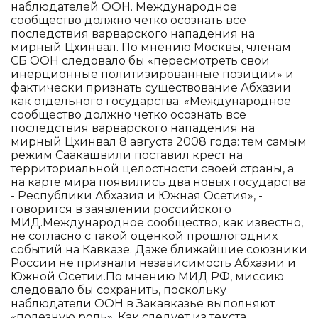
наблюдателей ООН. Международное
сообщество должно четко осознать все
последствия варварского нападения на
мирный Цхинвал. По мнению Москвы, членам
СБ ООН следовало бы «пересмотреть свои
инерционные политизированные позиции» и
фактически признать существование Абхазии
как отдельного государства. «Международное
сообщество должно четко осознать все
последствия варварского нападения на
мирный Цхинвал 8 августа 2008 года: тем самым
режим Саакашвили поставил крест на
территориальной целостности своей страны, а
на карте мира появились два новых государства
- Республики Абхазия и Южная Осетия», -
говорится в заявлении российского
МИД.Международное сообщество, как известно,
не согласно с такой оценкой прошлогодних
событий на Кавказе. Даже ближайшие союзники
России не признали независимость Абхазии и
Южной Осетии.По мнению МИД РФ, миссию
следовало бы сохранить, поскольку
наблюдатели ООН в Закавказье выполняют
«полезную роль». Как следует из текста