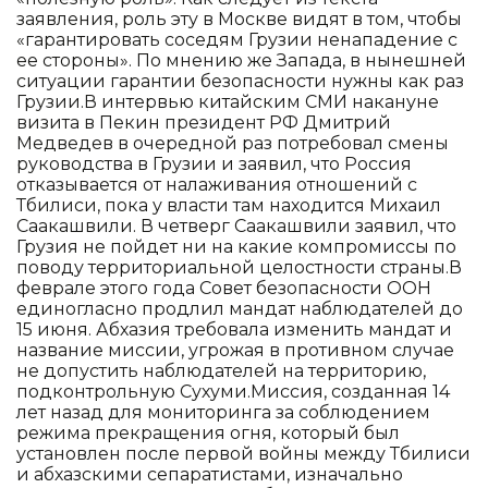
заявления, роль эту в Москве видят в том, чтобы
«гарантировать соседям Грузии ненападение с
ее стороны». По мнению же Запада, в нынешней
ситуации гарантии безопасности нужны как раз
Грузии.В интервью китайским СМИ накануне
визита в Пекин президент РФ Дмитрий
Медведев в очередной раз потребовал смены
руководства в Грузии и заявил, что Россия
отказывается от налаживания отношений с
Тбилиси, пока у власти там находится Михаил
Саакашвили. В четверг Саакашвили заявил, что
Грузия не пойдет ни на какие компромиссы по
поводу территориальной целостности страны.В
феврале этого года Совет безопасности ООН
единогласно продлил мандат наблюдателей до
15 июня. Абхазия требовала изменить мандат и
название миссии, угрожая в противном случае
не допустить наблюдателей на территорию,
подконтрольную Сухуми.Миссия, созданная 14
лет назад для мониторинга за соблюдением
режима прекращения огня, который был
установлен после первой войны между Тбилиси
и абхазскими сепаратистами, изначально