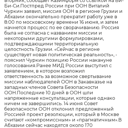
вторник, сообщает Казинформ со ссылкой на Би-
Би-Си.Постпред России при ООН Виталий
Чуркин заявил, миссия ООН в регионе Грузии и
Абхазии окончательно прекратит работу уже в
8:00 по московскому времени 16 июня, и затем
начнется процесс по ее сворачиванию. Россия
была не согласна с названием миссии и
некоторыми другими формулировками,
подтверждающими территориальную
целостность Грузии. «Сейчас в регионе
существует новая политическая реальность», -
пояснил Чуркин позицию России накануне
голосования.Ранее МИД России выступил с
заявлением, в котором возложил
ответственность за возможное свертывание
миссии наблюдателей ООН в Закавказье на
западных членов Совета Безопасности
ООН.Последние 10 дней в ООН шли
напряженные консультации, которые однако
ничем не завершились. 14 июня Совет
безопасности ООН отклонил предложенный
Россией проект резолюции, который в Москве
считают «компромиссным» и «прагматичным».В
Абхазии сейчас находятся около 170