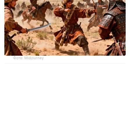
Фото: Midjourney
Результаты исследования опубликованы
в журнале
Science Advances
.
Ученые реконструировали изменения климата
в степных районах Центральной Азии с 1625 года,
используя данные годичных колец более 400
древних деревьев, произраставших в Тянь-Шане
и на Алтае. Анализ показал, что в 1751–1761 годах
регион пережил период минимальной