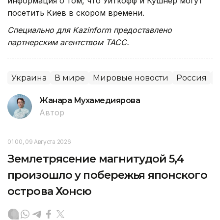
информация о том, что Уиткофф и Кушнер могут
посетить Киев в скором времени.
Специально для Kazinform предоставлено
партнерским агентством ТАСС.
Украина
В мире
Мировые новости
Россия
Жанара Мухамедиярова
Автор
01:00, 09 Августа 2026
Землетрясение магнитудой 5,4
произошло у побережья японского
острова Хонсю