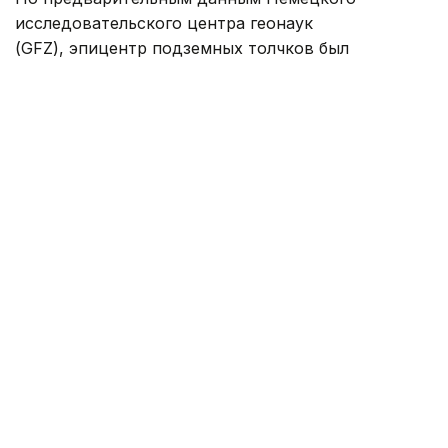
исследовательского центра геонаук
(GFZ), эпицентр подземных толчков был
зафиксирован в точке с координатами 40,17
градуса северной широты и 142,27 градуса
восточной долготы. Гипоцентр залегал на глубине
56,5 км.
Напомним, 28 июля в префектуре Кумамото
на юго-западе Японии
произошло
землетрясение
магнитудой 7,1 — 38
погибших
, тысячи
эвакуированы.
Япония
Землетрясение
В мире
Происшеств
Жанара Мухамедиярова
Автор