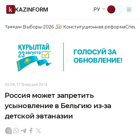
KAZINFORM
РУ
Выборы-2026
Конституционная реформа
Спецп
Тренды:
05:08, 17 Февраля 2014
Россия может запретить
усыновление в Бельгию из-за
детской эвтаназии