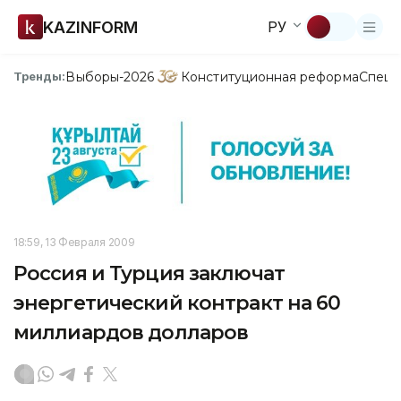
KAZINFORM
РУ
Выборы-2026
Конституционная реформа
Спецп
Тренды:
18:59, 13 Февраля 2009
Россия и Турция заключат
энергетический контракт на 60
миллиардов долларов