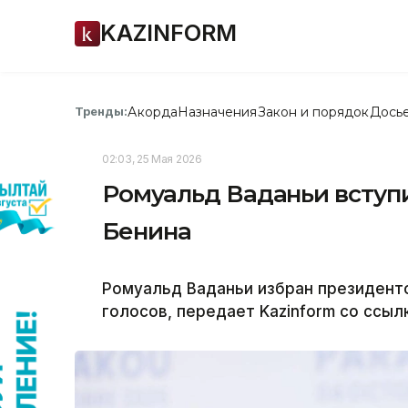
KAZINFORM
Акорда
Назначения
Закон и порядок
Дось
Тренды:
02:03, 25 Мая 2026
Ромуальд Ваданьи вступ
Бенина
Ромуальд Ваданьи избран президенто
голосов, передает Kazinform со ссыл