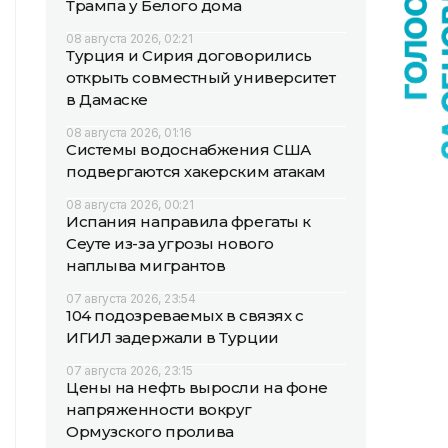
Трампа у Белого дома
08 августа 2026, 02:21
Турция и Сирия договорились
открыть совместный университет
в Дамаске
08 августа 2026, 01:16
Системы водоснабжения США
подвергаются хакерским атакам
08 августа 2026, 00:21
Испания направила фрегаты к
Сеуте из-за угрозы нового
наплыва мигрантов
07 августа 2026, 23:54
104 подозреваемых в связях с
ИГИЛ задержали в Турции
07 августа 2026, 23:15
Цены на нефть выросли на фоне
напряженности вокруг
Ормузского пролива