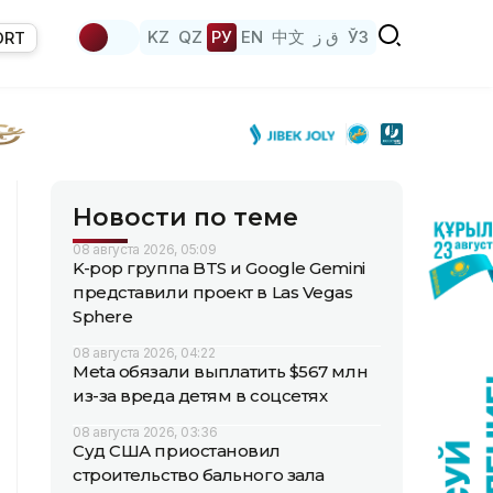
KZ
QZ
РУ
EN
中文
ق ز
ЎЗ
ORT
Новости по теме
08 августа 2026, 05:09
K-pop группа BTS и Google Gemini
представили проект в Las Vegas
Sphere
08 августа 2026, 04:22
Meta обязали выплатить $567 млн
из-за вреда детям в соцсетях
08 августа 2026, 03:36
Суд США приостановил
строительство бального зала