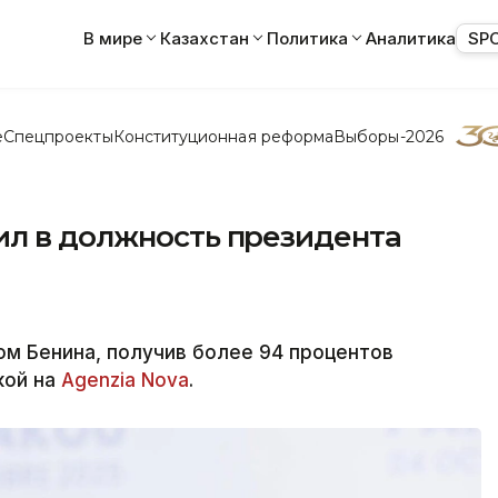
В мире
Казахстан
Политика
Аналитика
SP
е
Спецпроекты
Конституционная реформа
Выборы-2026
ил в должность президента
м Бенина, получив более 94 процентов
кой на
Agenzia Nova
.