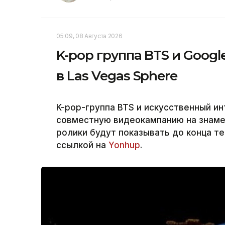
05:09, 08 Августа 2026
K-pop группа BTS и Goog
в Las Vegas Sphere
K-pop-группа BTS и искусственный ин
совместную видеокампанию на знамен
ролики будут показывать до конца т
ссылкой на
Yonhup
.