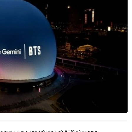
связанные с новой песней BTS «Arirang»,