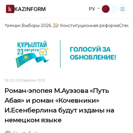
KAZINFORM
РУ
Выборы-2026
Конституционная реформа
Спецп
Тренды:
19:33, 03 Февраля 2010
Роман-эпопея М.Ауэзова «Путь
Абая» и роман «Кочевники»
И.Есенберлина будут изданы на
немецком языке