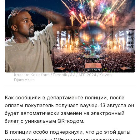
Коллаж: Kazinform / Freepik /ИИ / AFP 2024 / Kevork
Djansezian
Как сообщили в департаменте полиции, после
оплаты покупатель получает ваучер. 13 августа он
будет автоматически заменен на электронный
билет с уникальным QR-кодом.
В полиции особо подчеркнули, что до этой даты
готовых билетов с QR-кодами не существует.