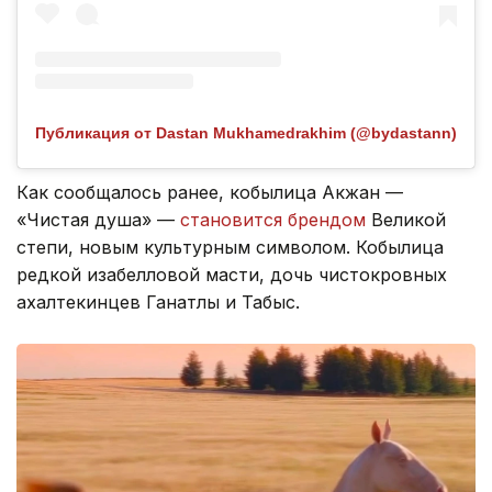
Публикация от Dastan Mukhamedrakhim (@bydastann)
Как сообщалось ранее, кобылица Акжан —
«Чистая душа» —
становится брендом
Великой
степи, новым культурным символом. Кобылица
редкой изабелловой масти, дочь чистокровных
ахалтекинцев Ганатлы и Табыс.