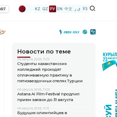
KZ
QZ
РУ
EN
中文
ق ز
ЎЗ
ORT
Новости по теме
06 августа 2026, 11:25
Студенты казахстанских
колледжей проходят
оплачиваемую практику в
пятизвездочных отелях Турции
06 августа 2026, 11:20
Astana AI Film Festival продлил
прием заявок до 31 августа
06 августа 2026, 11:10
Будущих олимпийцев в