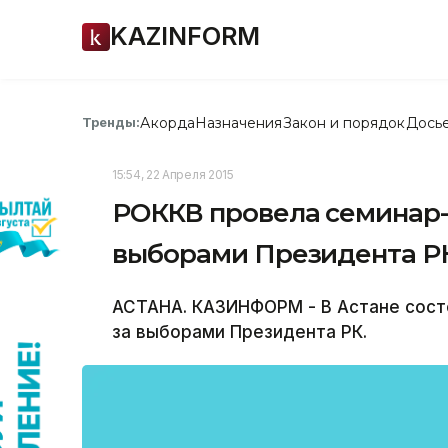
KAZINFORM
Акорда
Назначения
Закон и порядок
Дось
Тренды:
15:54, 22 Апреля 2015
РОККВ провела семинар-
выборами Президента Р
АСТАНА. КАЗИНФОРМ - В Астане сост
за выборами Президента РК.