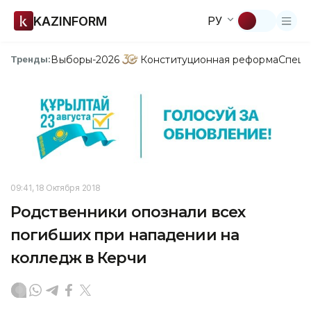
KAZINFORM
РУ
Выборы-2026
Конституционная реформа
Спецп
Тренды:
09:41, 18 Октября 2018
Родственники опознали всех
погибших при нападении на
колледж в Керчи