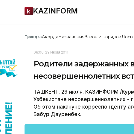
KAZINFORM
Акорда
Назначения
Закон и порядок
Дось
Тренды:
08:06, 29 Июля 2011
Родители задержанных в
несовершеннолетних вст
ТАШКЕНТ. 29 июля. КАЗИНФОРМ /Курм
Узбекистане несовершеннолетних - г
Об этом накануне корреспонденту аг
Бабур Дауренбек.