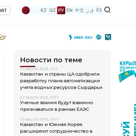
KZ
QZ
РУ
EN
中文
ق ز
ЎЗ
ORT
Новости по теме
07 августа 2026, 21:12
Казахстан и страны ЦА одобрили
разработку плана автоматизации
учета водных ресурсов Сырдарьи
07 августа 2026, 16:53
Ученые звания будут взаимно
признаваться в рамках ЕАЭС
05 августа 2026, 20:07
Казахстан и Южная Корея
расширяют сотрудничество в