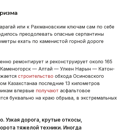
уризма
Карагай или к Рахмановским ключам сам по себе
одилось преодолевать опасные серпантины
ометры ехать по каменистой горной дороге
енно ремонтирует и реконструирует около 165
-Каменогорск — Алтай — Улкен Нарын — Катон-
лжается
строительство
обхода Осиновского
ом Казахстанаа последние 13 километров
никам впервые
получают
асфальтовое
тся буквально на краю обрыва, в экстремальных
. Узкая дорога, крутые откосы,
ворота тяжелой техники. Иногда