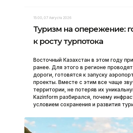
15:00, 07 Августа 2026
Туризм на опережение: г
к росту турпотока
Восточный Казахстан в этом году пр
ранее. Для этого в регионе проводя
дороги, готовятся к запуску аэропо
проекты. Вместе с этим все чаще зву
территории, не потеряв их уникальн
Kazinform разбирался, почему инфра
условием сохранения и развития тур