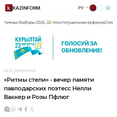
KAZINFORM
РУ
Выборы-2026
Конституционная реформа
Спецп
Тренды:
08:34, 29 Июня 2009
«Ритмы степи» - вечер памяти
павлодарских поэтесс Нелли
Ваккер и Розы Пфлюг