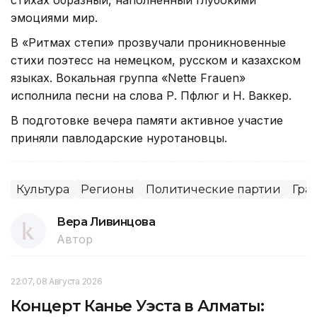
эмоциями мир.
В «Ритмах степи» прозвучали проникновенные
стихи поэтесс на немецком, русском и казахском
языках. Вокальная группа «Nette Frauen»
исполнила песни на слова Р. Пфлюг и Н. Ваккер.
В подготовке вечера памяти активное участие
приняли павлодарские нуротановцы.
Культура
Регионы
Политические партии
Гра
Вера Ливинцова
Автор
22:07, 08 Августа 2026
Концерт Канье Уэста в Алматы: