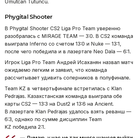
Umutcan Tutuncu.
Phygital Shooter
В Phygital Shooter CS2 Liga Pro Team уверенно
разобралась с MIRAGE TEAM — 3:0. В CS2 команда
выиграла Inferno со счетом 13:0 и Nuke — 13:1,
после чего победила и в лазертаге Neo Dala — 6:1.
Игрок Liga Pro Team Андрей Исаханян назвал матч
ожидаемо легким и заявил, что команда
рассчитывает удивить соперников в полуфинале.
Team KZ в четвертьфинале встретилась с Klan
Pedrajas. Казахстанская команда выиграла обе
карты CS2 — 13:3 на Dust2 и 13:6 на Ancient.
В лазертаге Klan Pedrajas удалось взять реванш —
6:3, однако по сумме дисциплин Team
KZ победила 2:1.
— Думаю, у нас не так много шансов выйти