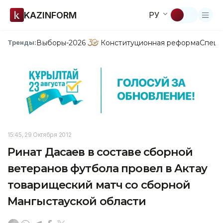
KAZINFORM
РУ
Выборы-2026
Конституционная реформа
Спецп
Тренды:
15:45, 29 Октября 2012
Ринат Дасаев в составе сборной
ветеранов футбола провел в Актау
товарищеский матч со сборной
Мангыстауской области