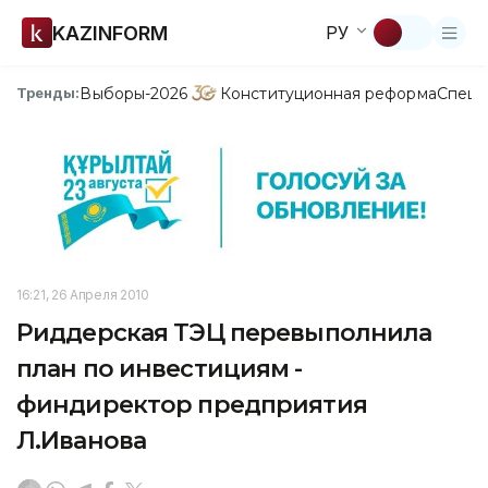
KAZINFORM
РУ
Выборы-2026
Конституционная реформа
Спецп
Тренды:
16:21, 26 Апреля 2010
Риддерская ТЭЦ перевыполнила
план по инвестициям -
финдиректор предприятия
Л.Иванова