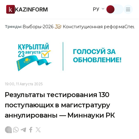
KAZINFORM
РУ
Выборы-2026
Конституционная реформа
Спецп
Тренды:
19:00, 11 Августа 2025
Результаты тестирования 130
поступающих в магистратуру
аннулированы — Миннауки РК