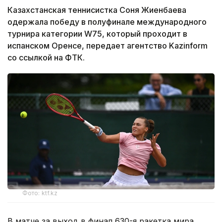
Казахстанская теннисистка Соня Жиенбаева
одержала победу в полуфинале международного
турнира категории W75, который проходит в
испанском Оренсе, передает агентство Kazinform
со ссылкой на ФТК.
Фото: ktf.kz
В матче за выход в финал 630-я ракетка мира