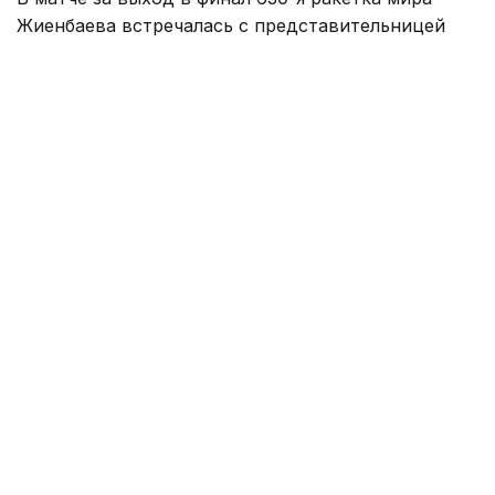
Жиенбаева встречалась с представительницей
Японии Риной Сайго, занимающей 327-е место в
рейтинге WTA.
Матч продлился два сета и завершился победой
казахстанки со счетом — 6:1, 7:6 (7:5).
Таким образом, Жиенбаева вышла в финал
и за титул турнира поборется с болгарской
теннисисткой Изабеллой Шиниковой (442 WTA).
Как сообщалось ранее, сильнейшие юниоры Азии
сыграют
в Алматы за шанс попасть на «Ролан
Гаррос».
Спорт
спортсмены Казахстана
Теннис
Жанара Мухамедиярова