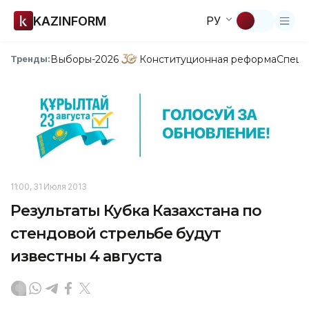
KAZINFORM
РУ
Выборы-2026
Конституционная реформа
Спецп
Тренды:
11:00, 31 Июля 2013
Результаты Кубка Казахстана по
стендовой стрельбе будут
известны 4 августа