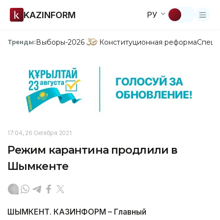
KAZINFORM
РУ
Выборы-2026
Конституционная реформа
Спецп
Тренды:
17:04, 26 Октября 2021
Режим карантина продлили в
Шымкенте
ШЫМКЕНТ. КАЗИНФОРМ – Главный