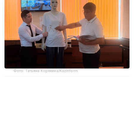
Фото: Татьяна Корякина/Kazinform
По ходатайству потерпевшей стороны в зал суда
заранее доставили анатомический манекен.
Родные девушки ранее
просили
не демонстрировать фотографии тела Нурай
в суде и не распространять их в СМИ, поэтому
расположение всех ранений эксперт показывал
на макете.