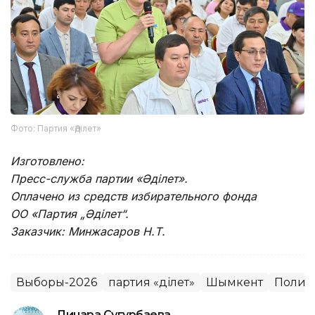
Фото: Партия «Әділет»
Изготовлено:
Пресс-служба партии «Әділет».
Оплачено из средств избирательного фонда
ОО «Партия „Әділет“.
Заказчик: Минжасаров Н.Т.
Выборы-2026
партия «Әділет»
Шымкент
Полит
Динара Сугурбаева