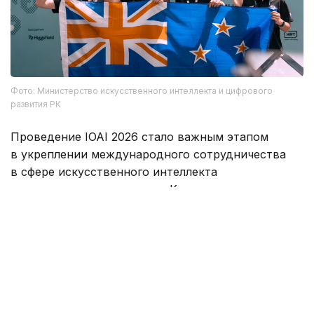
Фото: Министерство искусственного интеллекта и цифрового
развития РК
Проведение IOAI 2026 стало важным этапом
в укреплении международного сотрудничества
в сфере искусственного интеллекта
и подтвердило готовность Казахстана принимать
крупнейшие мировые образовательные
и технологические мероприятия.
Главным итогом олимпиады стали не только
высокие результаты участников, но и создание
прочной платформы для дальнейшего
международного сотрудничества молодых