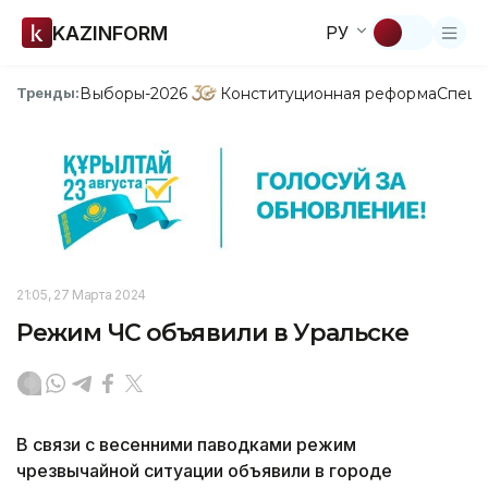
KAZINFORM
РУ
Выборы-2026
Конституционная реформа
Спецп
Тренды:
21:05, 27 Марта 2024
Режим ЧС объявили в Уральске
В связи с весенними паводками режим
чрезвычайной ситуации объявили в городе