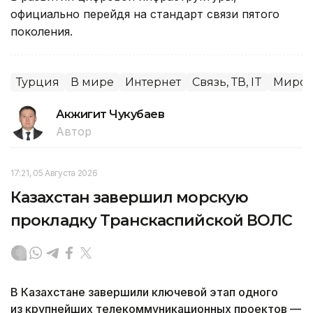
официально перейдя на стандарт связи пятого
поколения.
Турция
В мире
Интернет
Связь, ТВ, IT
Миров
Акжигит Чукубаев
Автор
17:21, 05 Августа 2026
Казахстан завершил морскую
прокладку Транскаспийской ВОЛС
В Казахстане завершили ключевой этап одного
из крупнейших телекоммуникационных проектов —