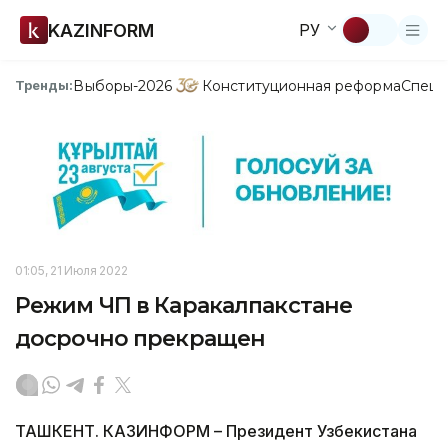
KAZINFORM
РУ
Выборы-2026
Конституционная реформа
Спецп
Тренды:
01:05, 21 Июля 2022
Режим ЧП в Каракалпакстане
досрочно прекращен
ТАШКЕНТ. КАЗИНФОРМ – Президент Узбекистана