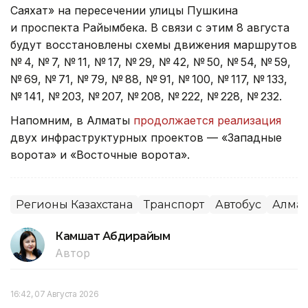
Саяхат» на пересечении улицы Пушкина
и проспекта Райымбека. В связи с этим 8 августа
будут восстановлены схемы движения маршрутов
№ 4, № 7, № 11, № 17, № 29, № 42, № 50, № 54, № 59,
№ 69, № 71, № 79, № 88, № 91, № 100, № 117, № 133,
№ 141, № 203, № 207, № 208, № 222, № 228, № 232.
Напомним, в Алматы
продолжается реализация
двух инфраструктурных проектов — «Западные
ворота» и «Восточные ворота».
Регионы Казахстана
Транспорт
Автобус
Алма
Камшат Абдирайым
Автор
16:42, 07 Августа 2026