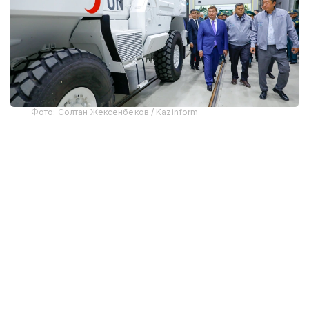
Фото: Солтан Жексенбеков / Kazinform
Предприятие выпускает бронированные колесные
машины Arlan и Alan-2, семейство боевых
бронированных машин Barys в конфигурациях
4×4, 6×6 и 8×8, а также перспективную
плавающую колесную платформу Terrex-Barys-A
8×8.