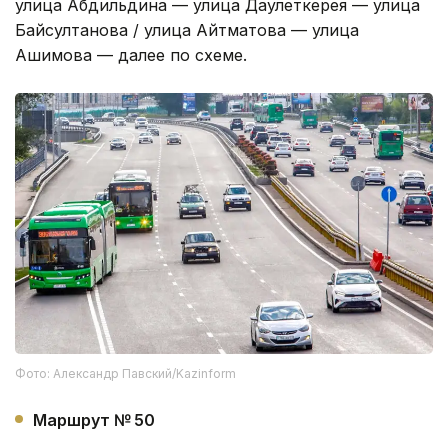
улица Абдильдина — улица Даулеткерея — улица
Байсултанова / улица Айтматова — улица
Ашимова — далее по схеме.
Фото: Александр Павский/Kazinform
Маршрут № 50