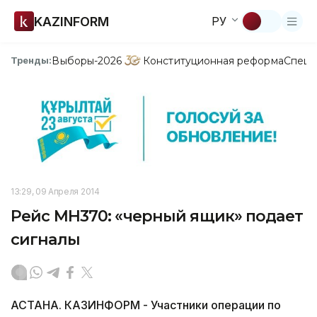
KAZINFORM
РУ
Выборы-2026
Конституционная реформа
Спецп
Тренды:
13:29, 09 Апреля 2014
Рейс МН370: «черный ящик» подает
сигналы
АСТАНА. КАЗИНФОРМ - Участники операции по