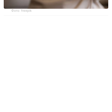
Фото: freepik
Новый механизм обеспечения разработан
Министерством здравоохранения. Об этом
сообщила и. о. директора департамента охраны
здоровья матери и ребенка МЗ РК Жанар Садуова.
Ранее слуховые аппараты предоставлялись
в рамках социальной защиты только отдельным
категориям граждан с инвалидностью вследствие
тяжелых нарушений слуха. После внесения
изменений в законодательство право на такую
помощь получили более широкие категории
пациентов, которым слухопротезирование
необходимо по заключению врача-сурдолога.
— Главная задача — обеспечить
своевременную помощь людям