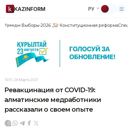
KAZINFORM
РУ
Выборы-2026
Конституционная реформа
Спецп
Тренды:
10:51, 26 Марта 2021
Ревакцинация от COVID-19:
алматинские медработники
рассказали о своем опыте